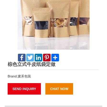
Facebook
Twitter
LinkedIn
Pinterest
Share
棕色立式牛皮纸袋定做
Brand:麦禾包装
SEND INQUIRY
CHAT NOW