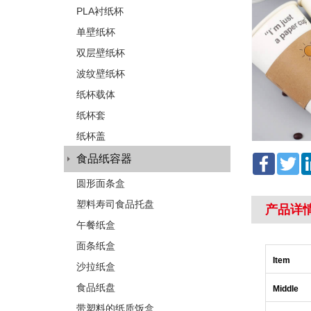
PLA衬纸杯
单壁纸杯
双层壁纸杯
波纹壁纸杯
纸杯载体
纸杯套
纸杯盖
Facebo
Tw
食品纸容器
圆形面条盒
塑料寿司食品托盘
产品详
午餐纸盒
面条纸盒
Item
沙拉纸盒
食品纸盘
Middle
带塑料的纸质饭盒