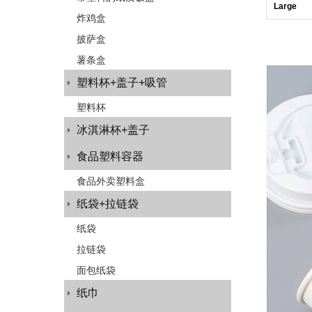
Large
炸鸡盒
披萨盒
薯条盒
塑料杯+盖子+吸管
塑料杯
冰淇淋杯+盖子
食品塑料容器
食品外卖塑料盒
纸袋+拉链袋
纸袋
拉链袋
面包纸袋
纸巾