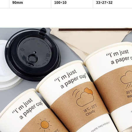
90mm
100
×
10
33
×
27
×
32