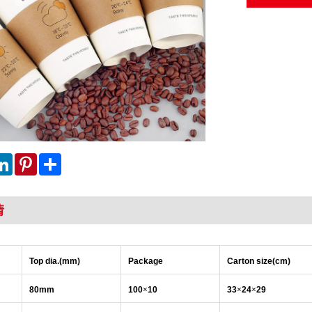
ok
itter
LinkedIn
Pinterest
Share
情
Top dia.(mm)
Package
Carton size(cm)
80mm
100
×
10
33
×
24
×
29