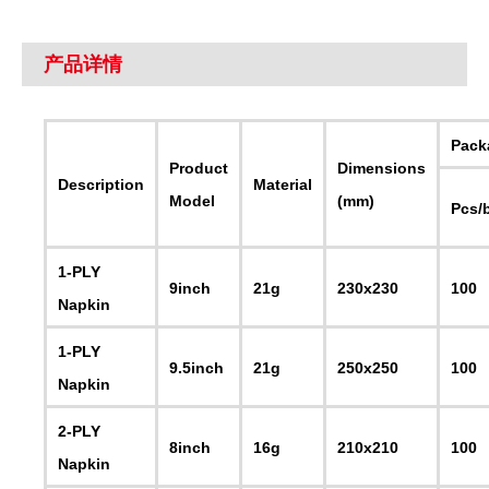
产品详情
Pack
Product
Dimensions
Description
Material
Model
(mm)
Pcs/
1-PLY
9inch
21g
230x230
100
Napkin
1-PLY
9.5inch
21g
250x250
100
Napkin
2-PLY
8inch
16g
210x210
100
Napkin