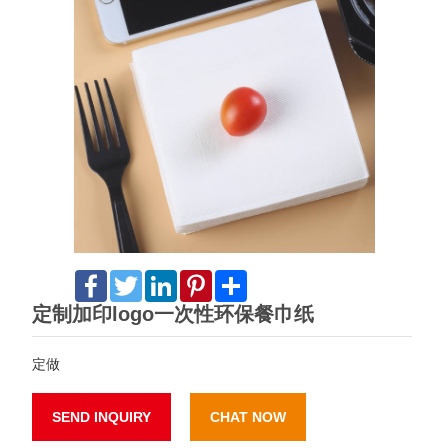
Facebook
Twitter
LinkedIn
Pinterest
Share
定制加印logo一次性环保餐巾纸
定做
SEND INQUIRY
CHAT NOW